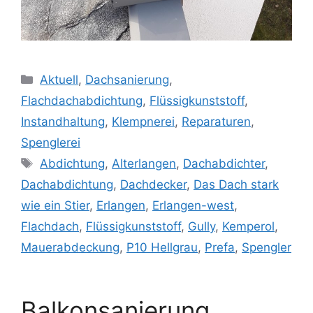
Kategorien
Aktuell
,
Dachsanierung
,
Flachdachabdichtung
,
Flüssigkunststoff
,
Instandhaltung
,
Klempnerei
,
Reparaturen
,
Spenglerei
Schlagwörter
Abdichtung
,
Alterlangen
,
Dachabdichter
,
Dachabdichtung
,
Dachdecker
,
Das Dach stark
wie ein Stier
,
Erlangen
,
Erlangen-west
,
Flachdach
,
Flüssigkunststoff
,
Gully
,
Kemperol
,
Mauerabdeckung
,
P10 Hellgrau
,
Prefa
,
Spengler
Balkonsanierung,