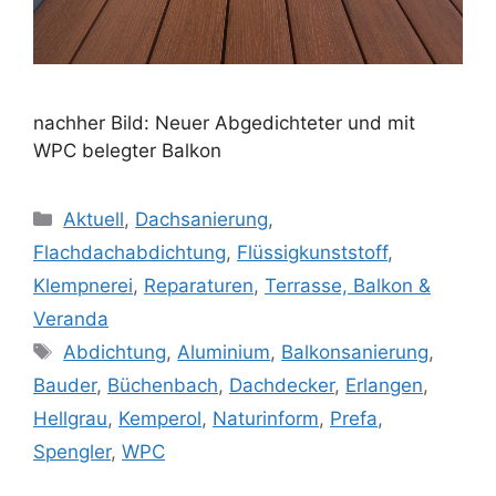
nachher Bild: Neuer Abgedichteter und mit
WPC belegter Balkon
Kategorien
Aktuell
,
Dachsanierung
,
Flachdachabdichtung
,
Flüssigkunststoff
,
Klempnerei
,
Reparaturen
,
Terrasse, Balkon &
Veranda
Schlagwörter
Abdichtung
,
Aluminium
,
Balkonsanierung
,
Bauder
,
Büchenbach
,
Dachdecker
,
Erlangen
,
Hellgrau
,
Kemperol
,
Naturinform
,
Prefa
,
Spengler
,
WPC