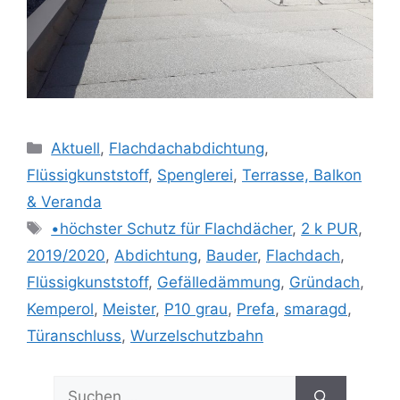
Kategorien
Aktuell
,
Flachdachabdichtung
,
Flüssigkunststoff
,
Spenglerei
,
Terrasse, Balkon
& Veranda
Schlagwörter
•höchster Schutz für Flachdächer
,
2 k PUR
,
2019/2020
,
Abdichtung
,
Bauder
,
Flachdach
,
Flüssigkunststoff
,
Gefälledämmung
,
Gründach
,
Kemperol
,
Meister
,
P10 grau
,
Prefa
,
smaragd
,
Türanschluss
,
Wurzelschutzbahn
Suchen