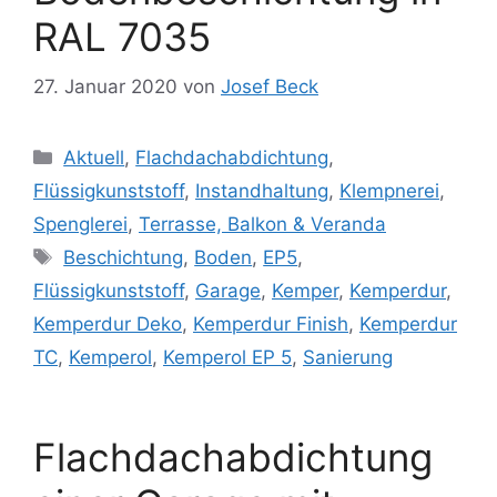
RAL 7035
27. Januar 2020
von
Josef Beck
Kategorien
Aktuell
,
Flachdachabdichtung
,
Flüssigkunststoff
,
Instandhaltung
,
Klempnerei
,
Spenglerei
,
Terrasse, Balkon & Veranda
Schlagwörter
Beschichtung
,
Boden
,
EP5
,
Flüssigkunststoff
,
Garage
,
Kemper
,
Kemperdur
,
Kemperdur Deko
,
Kemperdur Finish
,
Kemperdur
TC
,
Kemperol
,
Kemperol EP 5
,
Sanierung
Flachdachabdichtung