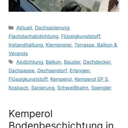
Kategorien
Aktuell
,
Dachsanierung
,
Flachdachabdichtung
,
Flüssigkunststoff
,
Instandhaltung
,
Klempnerei
,
Terrasse, Balkon &
Veranda
Schlagwörter
Abdichtung
,
Balkon
,
Bauder
,
Dachdecker
,
Dachpappe
,
Dechsendorf
,
Erlangen
,
Flüssigkunststoff
,
Kemperol
,
Kemperol EP 5
,
Kosbach
,
Sanierung
,
Schweißbahn
,
Spengler
Kemperol
Bodenbeschichtung in