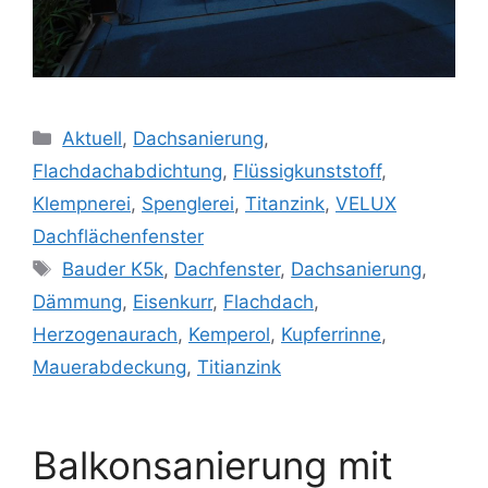
Kategorien
Aktuell
,
Dachsanierung
,
Flachdachabdichtung
,
Flüssigkunststoff
,
Klempnerei
,
Spenglerei
,
Titanzink
,
VELUX
Dachflächenfenster
Schlagwörter
Bauder K5k
,
Dachfenster
,
Dachsanierung
,
Dämmung
,
Eisenkurr
,
Flachdach
,
Herzogenaurach
,
Kemperol
,
Kupferrinne
,
Mauerabdeckung
,
Titianzink
Balkonsanierung mit