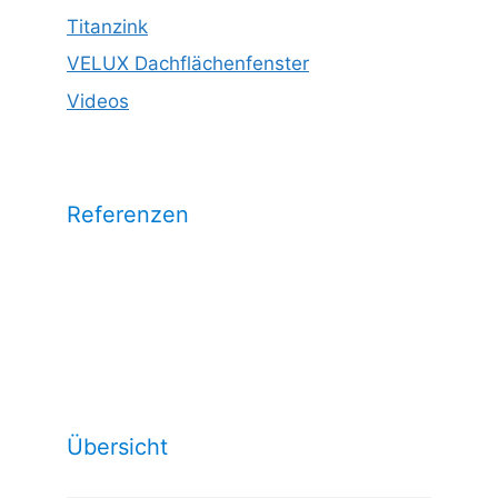
Titanzink
VELUX Dachflächenfenster
Videos
Referenzen
Wählen Sie eine Kategorie aus und
sehen Sie unsere Arbeitsrefrenzen
dazu:
Übersicht