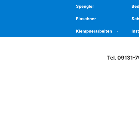
Spengler
Be
Flaschner
Sch
Klempnerarbeiten
Ins
Tel. 09131-