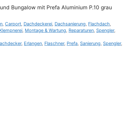
 und Bungalow mit Prefa Aluminium P.10 grau
en
,
Carport
,
Dachdeckerei
,
Dachsanierung
,
Flachdach
,
Klempnerei
,
Montage & Wartung
,
Reparaturen
,
Spengler
,
achdecker
,
Erlangen
,
Flaschner
,
Prefa
,
Sanierung
,
Spengler
,