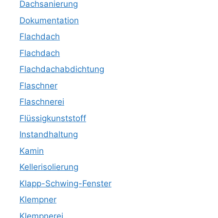
Dachsanierung
Dokumentation
Flachdach
Flachdach
Flachdachabdichtung
Flaschner
Flaschnerei
Flüssigkunststoff
Instandhaltung
Kamin
Kellerisolierung
Klapp-Schwing-Fenster
Klempner
Klempnerei