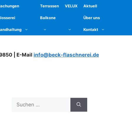
dachungen
Terrassen
VELUX
Aktuell
losserei
Balkone
Über uns
tandhaltung
Kontakt
79850 | E-Mail
info@beck-flaschnerei.de
Suchen
nach: