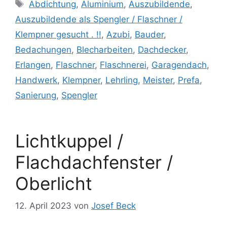
Schlagwörter
Abdichtung
,
Aluminium
,
Auszubildende
,
Auszubildende als Spengler / Flaschner /
Klempner gesucht . !!
,
Azubi
,
Bauder
,
Bedachungen
,
Blecharbeiten
,
Dachdecker
,
Erlangen
,
Flaschner
,
Flaschnerei
,
Garagendach
,
Handwerk
,
Klempner
,
Lehrling
,
Meister
,
Prefa
,
Sanierung
,
Spengler
Lichtkuppel /
Flachdachfenster /
Oberlicht
12. April 2023
von
Josef Beck