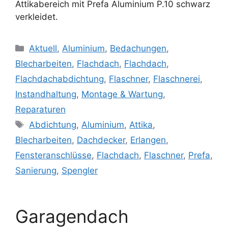
Attikabereich mit Prefa Aluminium P.10 schwarz
verkleidet.
Kategorien
Aktuell
,
Aluminium
,
Bedachungen
,
Blecharbeiten
,
Flachdach
,
Flachdach
,
Flachdachabdichtung
,
Flaschner
,
Flaschnerei
,
Instandhaltung
,
Montage & Wartung
,
Reparaturen
Schlagwörter
Abdichtung
,
Aluminium
,
Attika
,
Blecharbeiten
,
Dachdecker
,
Erlangen
,
Fensteranschlüsse
,
Flachdach
,
Flaschner
,
Prefa
,
Sanierung
,
Spengler
Garagendach