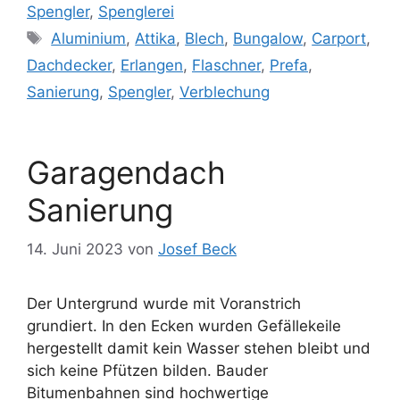
Spengler
,
Spenglerei
Schlagwörter
Aluminium
,
Attika
,
Blech
,
Bungalow
,
Carport
,
Dachdecker
,
Erlangen
,
Flaschner
,
Prefa
,
Sanierung
,
Spengler
,
Verblechung
Garagendach
Sanierung
14. Juni 2023
von
Josef Beck
Der Untergrund wurde mit Voranstrich
grundiert. In den Ecken wurden Gefällekeile
hergestellt damit kein Wasser stehen bleibt und
sich keine Pfützen bilden. Bauder
Bitumenbahnen sind hochwertige