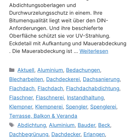
Abdichtungsoberlagen und
Durchwurzelungsschutz in einem. Ihre
Bitumenqualität liegt weit über den DIN-
Anforderungen. Und ihre beschieferte
Oberfläche schützt sie vor UV-Strahlung.
Eckdetail mit Aufkantung und Mauerabdeckung
. Die Mauerabdeckung ist …
Weiterlesen
Kategorien
Aktuell
,
Aluminium
,
Bedachungen
,
Blecharbeiten
,
Dachdeckerei
,
Dachsanierung
,
Flachdach
,
Flachdach
,
Flachdachabdichtung
,
Flaschner
,
Flaschnerei
,
Instandhaltung
,
Klempner
,
Klempnerei
,
Spengler
,
Spenglerei
,
Terrasse, Balkon & Veranda
Schlagwörter
Abdichtung
,
Aluminium
,
Bauder
,
Beck
,
Dachbegrünung
,
Dachdecker
,
Erlangen
,