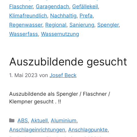
Flaschner
,
Garagendach
,
Gefällekeil
,
Klimafreundlich
,
Nachhaltig
,
Prefa
,
Regenwasser
,
Regional
,
Sanierung
,
Spengler
,
Wasserfass
,
Wassernutzung
Auszubildende gesucht
1. Mai 2023
von
Josef Beck
Auszubildende als Spengler / Flaschner /
Klempner gesucht . !!
Kategorien
ABS
,
Aktuell
,
Aluminium
,
Anschlageinrichtungen
,
Anschlagpunkte
,