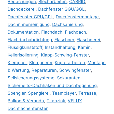
Bedachungen
,
Blecharbeiten
,
CABRIO
,
Dachdeckerei
,
Dachfenster GGU/GGL
,
Dachfenster GPU/GPL
,
Dachfenstermontage
,
Dachrinnenreinigung
,
Dachsanierung
,
Dokumentation
,
Flachdach
,
Flachdach
,
Flachdachabdichtung
,
Flaschner
,
Flaschnerei
,
Flüssigkunststoff
,
Instandhaltung
,
Kamin
,
Kellerisolierung
,
Klapp-Schwing-Fenster
,
Klempner
,
Klempnerei
,
Kupferarbeiten
,
Montage
& Wartung
,
Reparaturen
,
Schwingfenster
,
Seilsicherungssysteme
,
Sekuranten
,
Sicherheits-Dachhaken und Dachbegehung
,
Spengler
,
Spenglerei
,
Teamplayer
,
Terrasse,
Balkon & Veranda
,
Titanzink
,
VELUX
Dachflächenfenster