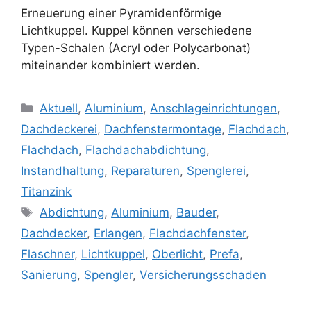
Erneuerung einer Pyramidenförmige
Lichtkuppel. Kuppel können verschiedene
Typen-Schalen (Acryl oder Polycarbonat)
miteinander kombiniert werden.
Kategorien
Aktuell
,
Aluminium
,
Anschlageinrichtungen
,
Dachdeckerei
,
Dachfenstermontage
,
Flachdach
,
Flachdach
,
Flachdachabdichtung
,
Instandhaltung
,
Reparaturen
,
Spenglerei
,
Titanzink
Schlagwörter
Abdichtung
,
Aluminium
,
Bauder
,
Dachdecker
,
Erlangen
,
Flachdachfenster
,
Flaschner
,
Lichtkuppel
,
Oberlicht
,
Prefa
,
Sanierung
,
Spengler
,
Versicherungsschaden