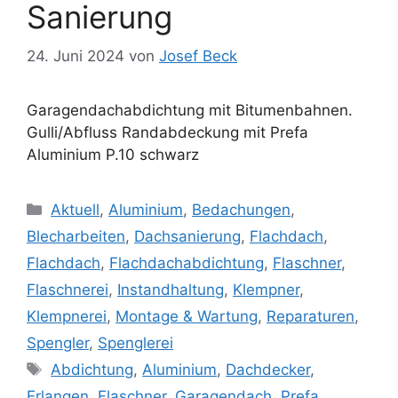
Sanierung
24. Juni 2024
von
Josef Beck
Garagendachabdichtung mit Bitumenbahnen.
Gulli/Abfluss Randabdeckung mit Prefa
Aluminium P.10 schwarz
Kategorien
Aktuell
,
Aluminium
,
Bedachungen
,
Blecharbeiten
,
Dachsanierung
,
Flachdach
,
Flachdach
,
Flachdachabdichtung
,
Flaschner
,
Flaschnerei
,
Instandhaltung
,
Klempner
,
Klempnerei
,
Montage & Wartung
,
Reparaturen
,
Spengler
,
Spenglerei
Schlagwörter
Abdichtung
,
Aluminium
,
Dachdecker
,
Erlangen
,
Flaschner
,
Garagendach
,
Prefa
,