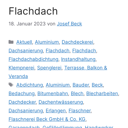
Flachdach
18. Januar 2023
von
Josef Beck
Kategorien
Aktuell
,
Aluminium
,
Dachdeckerei
,
Dachsanierung
,
Flachdach
,
Flachdach
,
Flachdachabdichtung
,
Instandhaltung
,
Klempnerei
,
Spenglerei
,
Terrasse, Balkon &
Veranda
Schlagwörter
Abdichtung
,
Aluminium
,
Bauder
,
Beck
,
Bedachung
,
Bitumenbahn
,
Blech
,
Blecharbeiten
,
Dachdecker
,
Dachentwässerung
,
Dachsanierung
,
Erlangen
,
Flaschner
,
Flaschnerei Beck GmbH & Co. KG
,
Garagendach
,
Gefälledämmung
,
Handwerker
,