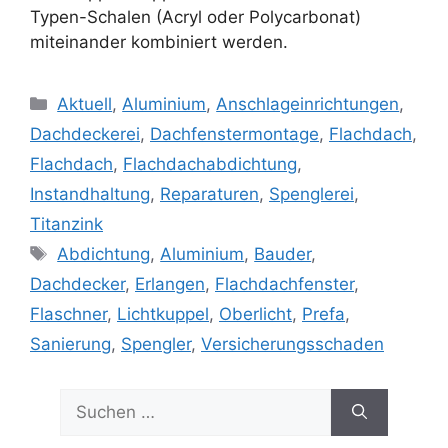
Typen-Schalen (Acryl oder Polycarbonat)
miteinander kombiniert werden.
Kategorien
Aktuell
,
Aluminium
,
Anschlageinrichtungen
,
Dachdeckerei
,
Dachfenstermontage
,
Flachdach
,
Flachdach
,
Flachdachabdichtung
,
Instandhaltung
,
Reparaturen
,
Spenglerei
,
Titanzink
Schlagwörter
Abdichtung
,
Aluminium
,
Bauder
,
Dachdecker
,
Erlangen
,
Flachdachfenster
,
Flaschner
,
Lichtkuppel
,
Oberlicht
,
Prefa
,
Sanierung
,
Spengler
,
Versicherungsschaden
Suchen
nach: