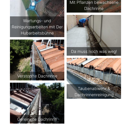
Mit Pflanzen bewachsene
Dachrinne
Wartungs- und
Reinigungsarbeiten mit Der
Hubarbeitsbühne
Da muss noch was weg!
Verstopfte Dachrinne
Taubenabwehr &
Dachrinnenreinigung
Gereinigte Dachrinne