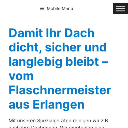
Zum
Mobile Menu
Inhalt
springen
Damit Ihr Dach
dicht, sicher und
langlebig bleibt –
vom
Flaschnermeister
aus Erlangen
Mit unseren Spezialgeräten reinigen wir z.B.
auch ihre Dachrinnen. Wir empfehlen eine