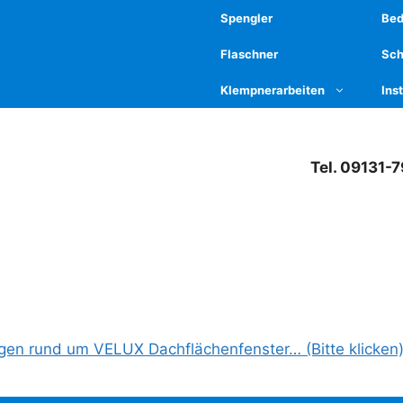
Spengler
Be
Flaschner
Sch
Klempnerarbeiten
Ins
Tel. 09131-
ngen rund um VELUX Dachflächenfenster… (Bitte klicken