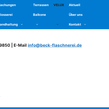
dachungen
Terrassen
VELUX
Aktuell
losserei
Balkone
Über uns
tandhaltung
Kontakt
79850 | E-Mail
info@beck-flaschnerei.de
)