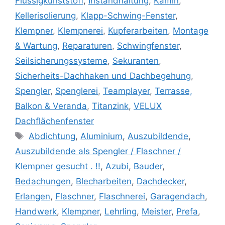
Flüssigkunststoff
,
Instandhaltung
,
Kamin
,
Kellerisolierung
,
Klapp-Schwing-Fenster
,
Klempner
,
Klempnerei
,
Kupferarbeiten
,
Montage
& Wartung
,
Reparaturen
,
Schwingfenster
,
Seilsicherungssysteme
,
Sekuranten
,
Sicherheits-Dachhaken und Dachbegehung
,
Spengler
,
Spenglerei
,
Teamplayer
,
Terrasse,
Balkon & Veranda
,
Titanzink
,
VELUX
Dachflächenfenster
Schlagwörter
Abdichtung
,
Aluminium
,
Auszubildende
,
Auszubildende als Spengler / Flaschner /
Klempner gesucht . !!
,
Azubi
,
Bauder
,
Bedachungen
,
Blecharbeiten
,
Dachdecker
,
Erlangen
,
Flaschner
,
Flaschnerei
,
Garagendach
,
Handwerk
,
Klempner
,
Lehrling
,
Meister
,
Prefa
,