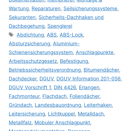
Wartung
,
Reparaturen
,
Seilsicherungssysteme
,
Sekuranten
,
Sicherheits-Dachhaken und
Dachbegehung
,
Spenglerei
Schlagwörter
Abdichtung
,
ABS
,
ABS-Lock
,
Absturzsicherung
,
Aluminium-
Schienensicherungssystem
,
Anschlagpunkte
,
Arbeitsschutzgesetz
,
Befestigung
,
Betriebssicherheitsverordnung
,
Bitumendächer
,
Dachdecker
,
DGUV
,
DGUV Information 201-056
,
DGUV Vorschrift 1
,
DIN 4426
,
Erlangen
,
Fachmonteur
,
Flachdach
,
Foliendächer
,
Gründach
,
Landesbauordnung
,
Leiterhaken
,
Leitersicherung
,
Lichtkuppel
,
Metalldach
,
Metallfalz
,
Mobuler Anschlagpunkt
,