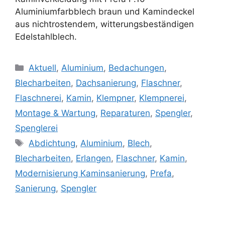
Aluminiumfarbblech braun und Kamindeckel
aus nichtrostendem, witterungsbeständigen
Edelstahlblech.
Kategorien
Aktuell
,
Aluminium
,
Bedachungen
,
Blecharbeiten
,
Dachsanierung
,
Flaschner
,
Flaschnerei
,
Kamin
,
Klempner
,
Klempnerei
,
Montage & Wartung
,
Reparaturen
,
Spengler
,
Spenglerei
Schlagwörter
Abdichtung
,
Aluminium
,
Blech
,
Blecharbeiten
,
Erlangen
,
Flaschner
,
Kamin
,
Modernisierung Kaminsanierung
,
Prefa
,
Sanierung
,
Spengler