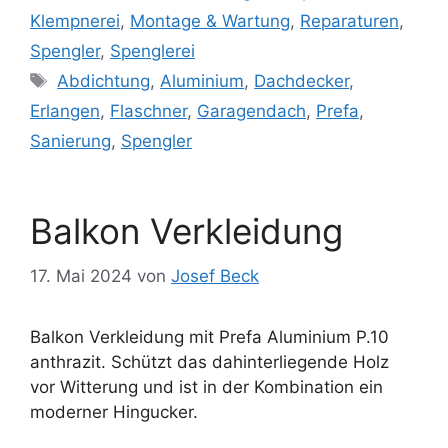
Klempnerei
,
Montage & Wartung
,
Reparaturen
,
Spengler
,
Spenglerei
Schlagwörter
Abdichtung
,
Aluminium
,
Dachdecker
,
Erlangen
,
Flaschner
,
Garagendach
,
Prefa
,
Sanierung
,
Spengler
Balkon Verkleidung
17. Mai 2024
von
Josef Beck
Balkon Verkleidung mit Prefa Aluminium P.10
anthrazit. Schützt das dahinterliegende Holz
vor Witterung und ist in der Kombination ein
moderner Hingucker.