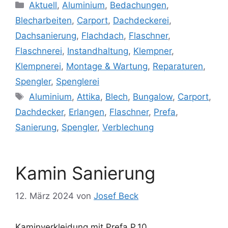
Kategorien
Aktuell
,
Aluminium
,
Bedachungen
,
Blecharbeiten
,
Carport
,
Dachdeckerei
,
Dachsanierung
,
Flachdach
,
Flaschner
,
Flaschnerei
,
Instandhaltung
,
Klempner
,
Klempnerei
,
Montage & Wartung
,
Reparaturen
,
Spengler
,
Spenglerei
Schlagwörter
Aluminium
,
Attika
,
Blech
,
Bungalow
,
Carport
,
Dachdecker
,
Erlangen
,
Flaschner
,
Prefa
,
Sanierung
,
Spengler
,
Verblechung
Kamin Sanierung
12. März 2024
von
Josef Beck
Kaminverkleidung mit Prefa P.10