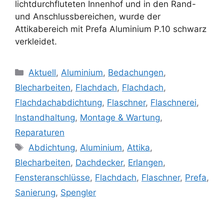
lichtdurchfluteten Innenhof und in den Rand-
und Anschlussbereichen, wurde der
Attikabereich mit Prefa Aluminium P.10 schwarz
verkleidet.
Kategorien
Aktuell
,
Aluminium
,
Bedachungen
,
Blecharbeiten
,
Flachdach
,
Flachdach
,
Flachdachabdichtung
,
Flaschner
,
Flaschnerei
,
Instandhaltung
,
Montage & Wartung
,
Reparaturen
Schlagwörter
Abdichtung
,
Aluminium
,
Attika
,
Blecharbeiten
,
Dachdecker
,
Erlangen
,
Fensteranschlüsse
,
Flachdach
,
Flaschner
,
Prefa
,
Sanierung
,
Spengler