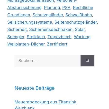
Montagedokumentation
,
Personen-
Absturzsicherung
,
Planung
,
PSA
,
Rechtliche
Grundlagen
,
Schutzgeländer
,
Schweißbahn
,
Seilsicherungssysteme
,
Seitenschutzgeländer
,
Sicherheit
,
Sicherheitsdachhaken
,
Solar
,
Spengler
,
Steildach
,
Trapezblech
,
Wartung
,
Wellplatten-Dächer
,
Zertifiziert
Suchen
nach:
Neueste Beiträge
Mauerabdeckung aus Titanzink
Walzblank