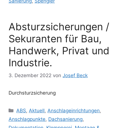
Sanierung
,
Spengler
Absturzsicherungen /
Sekuranten für Bau,
Handwerk, Privat und
Industrie.
3. Dezember 2022
von
Josef Beck
Durchsturzsicherung
Kategorien
ABS
,
Aktuell
,
Anschlageinrichtungen
,
Anschlagpunkte
,
Dachsanierung
,
Dokumentation
,
Klempnerei
,
Montage &