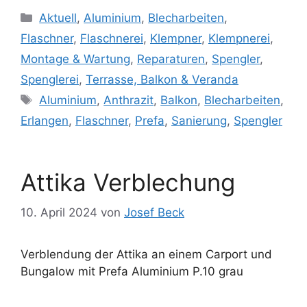
Kategorien
Aktuell
,
Aluminium
,
Blecharbeiten
,
Flaschner
,
Flaschnerei
,
Klempner
,
Klempnerei
,
Montage & Wartung
,
Reparaturen
,
Spengler
,
Spenglerei
,
Terrasse, Balkon & Veranda
Schlagwörter
Aluminium
,
Anthrazit
,
Balkon
,
Blecharbeiten
,
Erlangen
,
Flaschner
,
Prefa
,
Sanierung
,
Spengler
Attika Verblechung
10. April 2024
von
Josef Beck
Verblendung der Attika an einem Carport und
Bungalow mit Prefa Aluminium P.10 grau