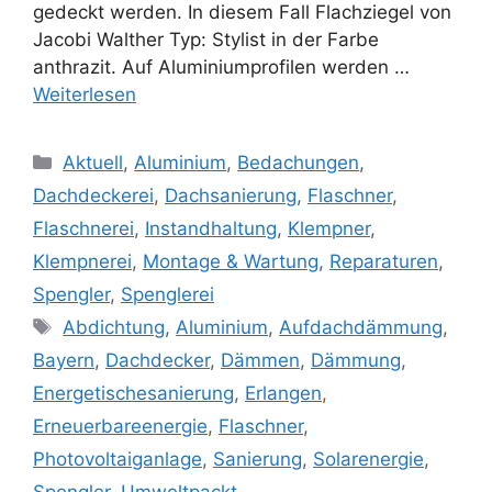
gedeckt werden. In diesem Fall Flachziegel von
Jacobi Walther Typ: Stylist in der Farbe
anthrazit. Auf Aluminiumprofilen werden …
Weiterlesen
Kategorien
Aktuell
,
Aluminium
,
Bedachungen
,
Dachdeckerei
,
Dachsanierung
,
Flaschner
,
Flaschnerei
,
Instandhaltung
,
Klempner
,
Klempnerei
,
Montage & Wartung
,
Reparaturen
,
Spengler
,
Spenglerei
Schlagwörter
Abdichtung
,
Aluminium
,
Aufdachdämmung
,
Bayern
,
Dachdecker
,
Dämmen
,
Dämmung
,
Energetischesanierung
,
Erlangen
,
Erneuerbareenergie
,
Flaschner
,
Photovoltaiganlage
,
Sanierung
,
Solarenergie
,
Spengler
,
Umweltpackt