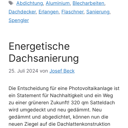
Schlagwörter
Abdichtung
,
Aluminium
,
Blecharbeiten
,
Dachdecker
,
Erlangen
,
Flaschner
,
Sanierung
,
Spengler
Energetische
Dachsanierung
25. Juli 2024
von
Josef Beck
Die Entscheidung für eine Photovoltaikanlage ist
ein Statement für Nachhaltigkeit und ein Weg
zu einer grüneren Zukunft! 320 qm Satteldach
wird umgedeckt und neu gedämmt. Neu
gedämmt und abgedichtet, können nun die
neuen Ziegel auf die Dachlattenkonstruktion