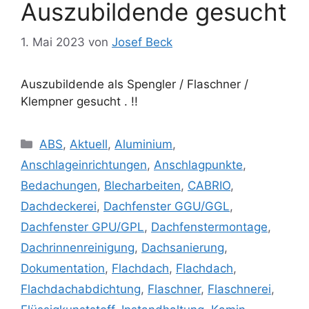
Auszubildende gesucht
1. Mai 2023
von
Josef Beck
Auszubildende als Spengler / Flaschner /
Klempner gesucht . !!
Kategorien
ABS
,
Aktuell
,
Aluminium
,
Anschlageinrichtungen
,
Anschlagpunkte
,
Bedachungen
,
Blecharbeiten
,
CABRIO
,
Dachdeckerei
,
Dachfenster GGU/GGL
,
Dachfenster GPU/GPL
,
Dachfenstermontage
,
Dachrinnenreinigung
,
Dachsanierung
,
Dokumentation
,
Flachdach
,
Flachdach
,
Flachdachabdichtung
,
Flaschner
,
Flaschnerei
,