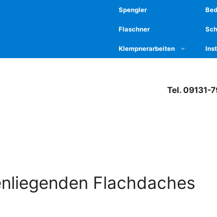
Spengler
Be
Flaschner
Sch
Klempnerarbeiten
Ins
Tel. 09131-
enliegenden Flachdaches