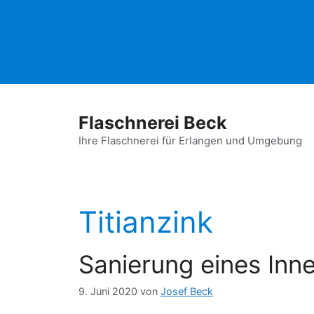
Zum
Inhalt
springen
Flaschnerei Beck
Ihre Flaschnerei für Erlangen und Umgebung
Titianzink
Sanierung eines Inn
9. Juni 2020
von
Josef Beck