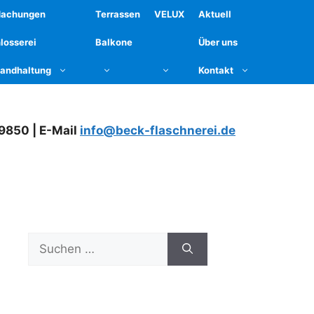
dachungen
Terrassen
VELUX
Aktuell
losserei
Balkone
Über uns
tandhaltung
Kontakt
79850 | E-Mail
info@beck-flaschnerei.de
Suchen
nach: