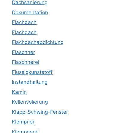
Dachsanierung
Dokumentation
Flachdach
Flachdach
Flachdachabdichtung
Flaschner
Flaschnerei
Flüssigkunststoff
Instandhaltung
Kamin
Kellerisolierung
Klapp-Schwing-Fenster
Klempner
Klempnerei