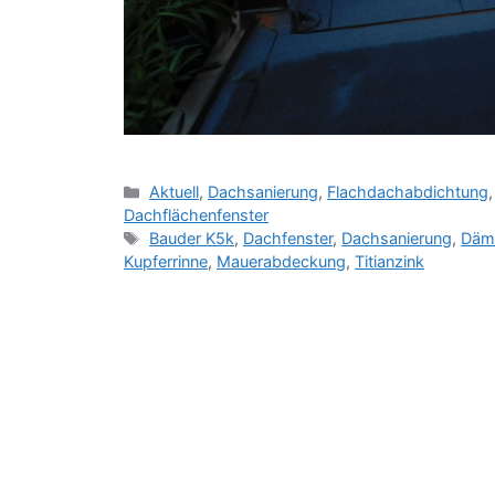
Kategorien
Aktuell
,
Dachsanierung
,
Flachdachabdichtung
Dachflächenfenster
Schlagwörter
Bauder K5k
,
Dachfenster
,
Dachsanierung
,
Däm
Kupferrinne
,
Mauerabdeckung
,
Titianzink