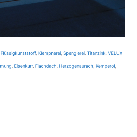
,
Flüssigkunststoff
,
Klempnerei
,
Spenglerei
,
Titanzink
,
VELUX
mung
,
Eisenkurr
,
Flachdach
,
Herzogenaurach
,
Kemperol
,