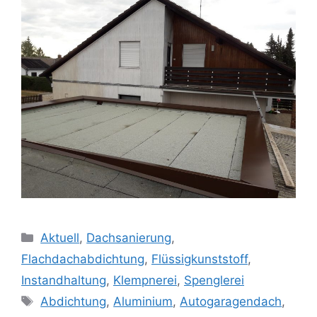
Kategorien
Aktuell
,
Dachsanierung
,
Flachdachabdichtung
,
Flüssigkunststoff
,
Instandhaltung
,
Klempnerei
,
Spenglerei
Schlagwörter
Abdichtung
,
Aluminium
,
Autogaragendach
,