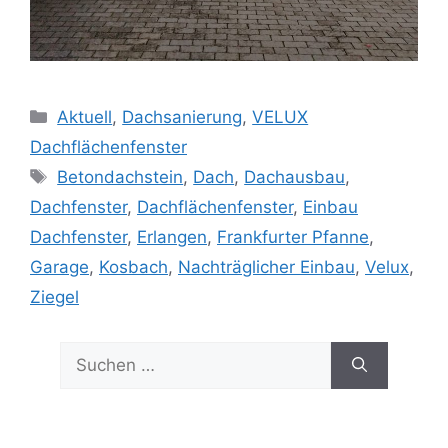
Kategorien
Aktuell
,
Dachsanierung
,
VELUX
Dachflächenfenster
Schlagwörter
Betondachstein
,
Dach
,
Dachausbau
,
Dachfenster
,
Dachflächenfenster
,
Einbau
Dachfenster
,
Erlangen
,
Frankfurter Pfanne
,
Garage
,
Kosbach
,
Nachträglicher Einbau
,
Velux
,
Ziegel
Suchen
nach: