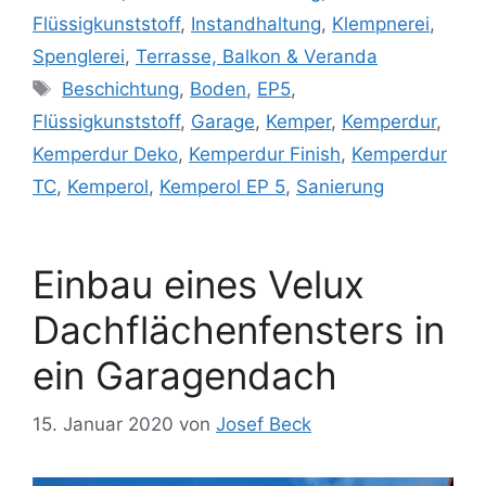
Flüssigkunststoff
,
Instandhaltung
,
Klempnerei
,
Spenglerei
,
Terrasse, Balkon & Veranda
Schlagwörter
Beschichtung
,
Boden
,
EP5
,
Flüssigkunststoff
,
Garage
,
Kemper
,
Kemperdur
,
Kemperdur Deko
,
Kemperdur Finish
,
Kemperdur
TC
,
Kemperol
,
Kemperol EP 5
,
Sanierung
Einbau eines Velux
Dachflächenfensters in
ein Garagendach
15. Januar 2020
von
Josef Beck