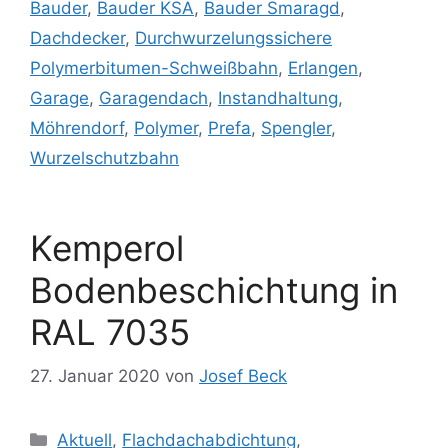
Bauder
,
Bauder KSA
,
Bauder Smaragd
,
Dachdecker
,
Durchwurzelungssichere
Polymerbitumen-Schweißbahn
,
Erlangen
,
Garage
,
Garagendach
,
Instandhaltung
,
Möhrendorf
,
Polymer
,
Prefa
,
Spengler
,
Wurzelschutzbahn
Kemperol
Bodenbeschichtung in
RAL 7035
27. Januar 2020
von
Josef Beck
Kategorien
Aktuell
,
Flachdachabdichtung
,