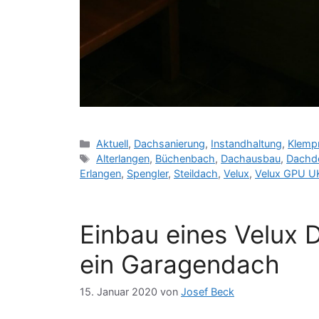
Kategorien
Aktuell
,
Dachsanierung
,
Instandhaltung
,
Klemp
Schlagwörter
Alterlangen
,
Büchenbach
,
Dachausbau
,
Dachd
Erlangen
,
Spengler
,
Steildach
,
Velux
,
Velux GPU U
Einbau eines Velux 
ein Garagendach
15. Januar 2020
von
Josef Beck