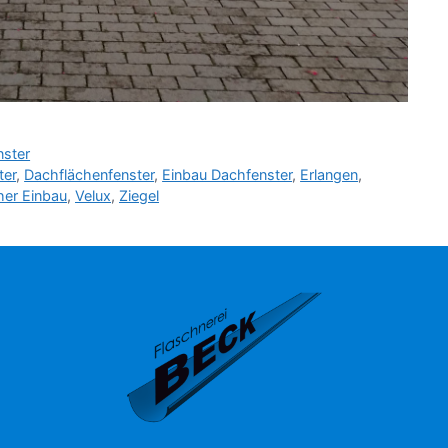
ster
ter
,
Dachflächenfenster
,
Einbau Dachfenster
,
Erlangen
,
her Einbau
,
Velux
,
Ziegel