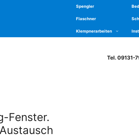
Spengler
Be
Flaschner
Sch
Klempnerarbeiten
Ins
Tel. 09131-
g-Fenster.
 Austausch