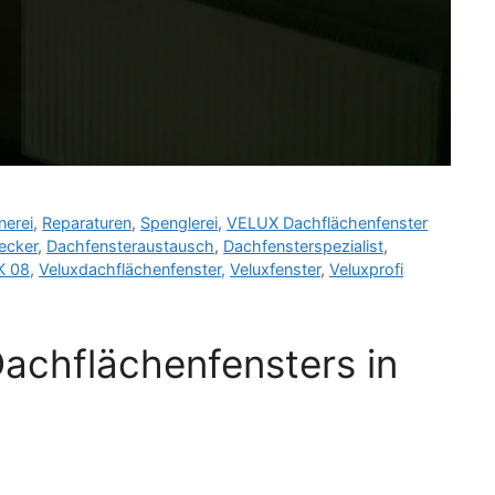
nerei
,
Reparaturen
,
Spenglerei
,
VELUX Dachflächenfenster
ecker
,
Dachfensteraustausch
,
Dachfensterspezialist
,
K 08
,
Veluxdachflächenfenster
,
Veluxfenster
,
Veluxprofi
Dachflächenfensters in