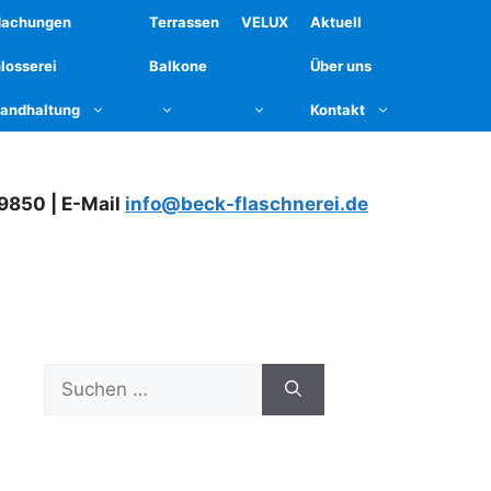
dachungen
Terrassen
VELUX
Aktuell
losserei
Balkone
Über uns
tandhaltung
Kontakt
79850 | E-Mail
info@beck-flaschnerei.de
Suchen
nach: