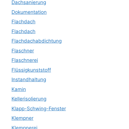
Dachsanierung
Dokumentation
Flachdach
Flachdach
Flachdachabdichtung
Flaschner
Flaschnerei
Flüssigkunststoff
Instandhaltung
Kamin
Kellerisolierung
Klapp-Schwing-Fenster
Klempner
Klempnerei