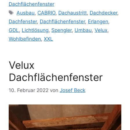
Dachflächenfenster
Schlagwörter
Ausbau
,
CABRIO
,
Dachaustritt
,
Dachdecker
,
Dachfenster
,
Dachflächenfenster
,
Erlangen
,
GDL
,
Lichtlösung
,
Spengler
,
Umbau
,
Velux
,
Wohlbefinden
,
XXL
Velux
Dachflächenfenster
10. Februar 2022
von
Josef Beck