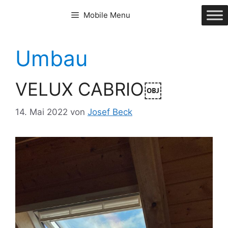
Zum
Mobile Menu
Inhalt
springen
Umbau
VELUX CABRIO￼
14. Mai 2022
von
Josef Beck