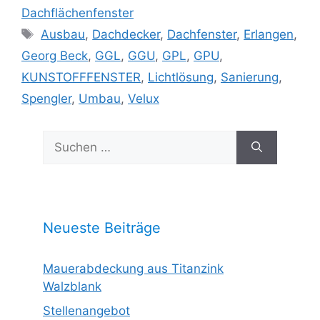
Dachflächenfenster
Schlagwörter
Ausbau
,
Dachdecker
,
Dachfenster
,
Erlangen
,
Georg Beck
,
GGL
,
GGU
,
GPL
,
GPU
,
KUNSTOFFFENSTER
,
Lichtlösung
,
Sanierung
,
Spengler
,
Umbau
,
Velux
Suchen
nach:
Neueste Beiträge
Mauerabdeckung aus Titanzink
Walzblank
Stellenangebot