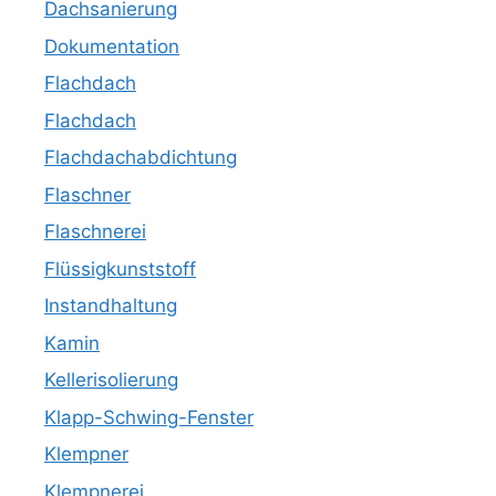
Dachsanierung
Dokumentation
Flachdach
Flachdach
Flachdachabdichtung
Flaschner
Flaschnerei
Flüssigkunststoff
Instandhaltung
Kamin
Kellerisolierung
Klapp-Schwing-Fenster
Klempner
Klempnerei