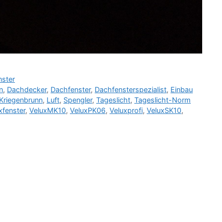
ster
n
,
Dachdecker
,
Dachfenster
,
Dachfensterspezialist
,
Einbau
Kriegenbrunn
,
Luft
,
Spengler
,
Tageslicht
,
Tageslicht-Norm
xfenster
,
VeluxMK10
,
VeluxPK06
,
Veluxprofi
,
VeluxSK10
,