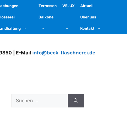
dachungen
Terrassen
VELUX
Aktuell
losserei
Balkone
Über uns
tandhaltung
Kontakt
79850 | E-Mail
info@beck-flaschnerei.de
Suchen
nach: