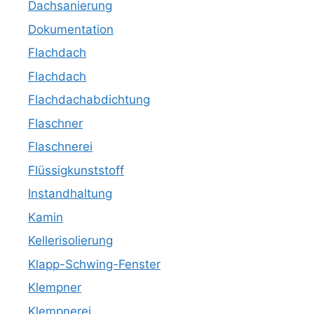
Dachsanierung
Dokumentation
Flachdach
Flachdach
Flachdachabdichtung
Flaschner
Flaschnerei
Flüssigkunststoff
Instandhaltung
Kamin
Kellerisolierung
Klapp-Schwing-Fenster
Klempner
Klempnerei