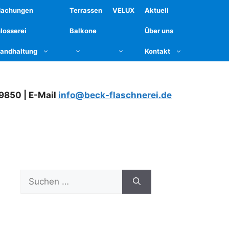
dachungen
Terrassen
VELUX
Aktuell
losserei
Balkone
Über uns
tandhaltung
Kontakt
79850 | E-Mail
info@beck-flaschnerei.de
Suchen
nach: