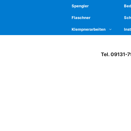
Spengler
Be
Flaschner
Sch
Klempnerarbeiten
Ins
Tel. 09131-