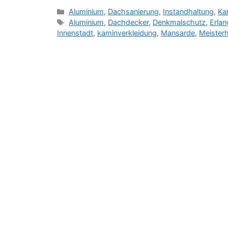
Kategorien
Aluminium
,
Dachsanierung
,
Instandhaltung
,
Ka
Schlagwörter
Aluminium
,
Dachdecker
,
Denkmalschutz
,
Erla
Innenstadt
,
kaminverkleidung
,
Mansarde
,
Meister