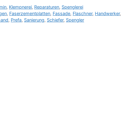
min
,
Klempnerei
,
Reparaturen
,
Spenglerei
ngen
,
Faserzementplatten
,
Fassade
,
Flaschner
,
Handwerker
,
hand
,
Prefa
,
Sanierung
,
Schiefer
,
Spengler