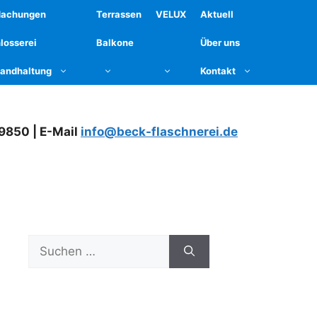
dachungen
Terrassen
VELUX
Aktuell
losserei
Balkone
Über uns
tandhaltung
Kontakt
79850 | E-Mail
info@beck-flaschnerei.de
Suchen
nach: