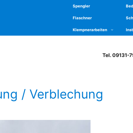
Spengler
Be
Flaschner
Sch
Klempnerarbeiten
Ins
Tel. 09131-
ng / Verblechung