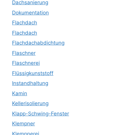
Dachsanierung
Dokumentation
Flachdach
Flachdach
Flachdachabdichtung
Flaschner
Flaschnerei
Flüssigkunststoff
Instandhaltung
Kamin
Kellerisolierung
Klapp-Schwing-Fenster
Klempner
Klempnerei