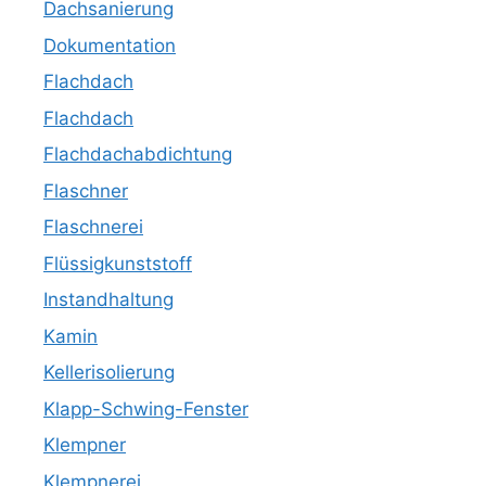
Dachsanierung
Dokumentation
Flachdach
Flachdach
Flachdachabdichtung
Flaschner
Flaschnerei
Flüssigkunststoff
Instandhaltung
Kamin
Kellerisolierung
Klapp-Schwing-Fenster
Klempner
Klempnerei