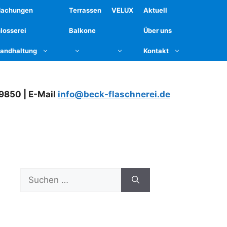
dachungen
Terrassen
VELUX
Aktuell
losserei
Balkone
Über uns
tandhaltung
Kontakt
79850 | E-Mail
info@beck-flaschnerei.de
Suchen
nach: