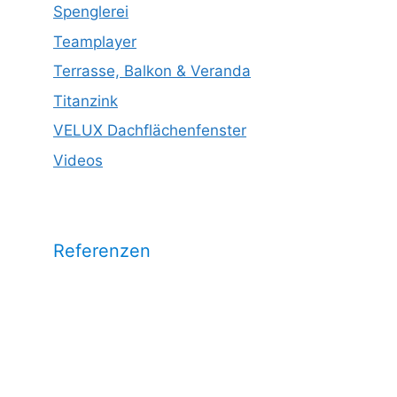
Spenglerei
Teamplayer
Terrasse, Balkon & Veranda
Titanzink
VELUX Dachflächenfenster
Videos
Referenzen
Wählen Sie eine Kategorie aus und
sehen Sie unsere Arbeitsrefrenzen
dazu: