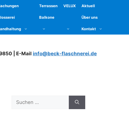
dachungen
Terrassen
VELUX
Aktuell
losserei
Balkone
Über uns
tandhaltung
Kontakt
79850 | E-Mail
info@beck-flaschnerei.de
Suchen
nach: