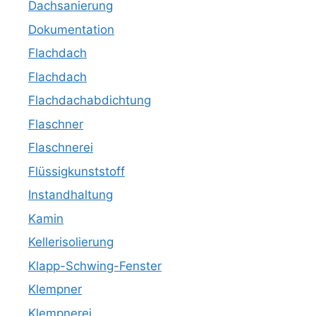
Dachsanierung
Dokumentation
Flachdach
Flachdach
Flachdachabdichtung
Flaschner
Flaschnerei
Flüssigkunststoff
Instandhaltung
Kamin
Kellerisolierung
Klapp-Schwing-Fenster
Klempner
Klempnerei