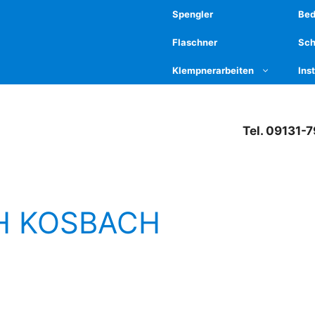
Spengler
Be
Flaschner
Sch
Klempnerarbeiten
Ins
Tel. 09131-
H KOSBACH